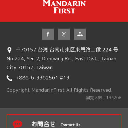
〒70157 台湾 台南市東区東門路二段 224 号
No.224, Sec.2, Donmang Rd., East Dist., Tainan
City 70157, Taiwan
+886-6-3362561 #13
Copyright MandarinFirst All Rights Reserved.
瀏覽人數：193268
お問合せ
Contact Us