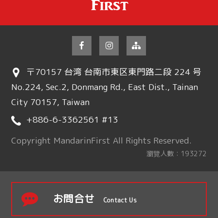
〒70157 台湾 台南市東区東門路二段 224 号
No.224, Sec.2, Donmang Rd., East Dist., Tainan
City 70157, Taiwan
+886-6-3362561 #13
Copyright MandarinFirst All Rights Reserved.
瀏覽人數：193272
お問合せ
Contact Us