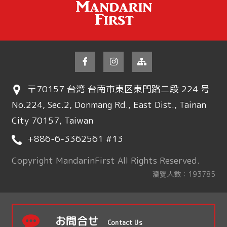
〒70157 台湾 台南市東区東門路二段 224 号
No.224, Sec.2, Donmang Rd., East Dist., Tainan
City 70157, Taiwan
+886-6-3362561 #13
Copyright MandarinFirst All Rights Reserved.
瀏覽人數：193785
お問合せ
Contact Us