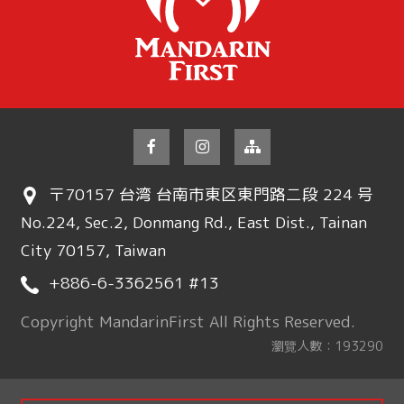
〒70157 台湾 台南市東区東門路二段 224 号
No.224, Sec.2, Donmang Rd., East Dist., Tainan
City 70157, Taiwan
+886-6-3362561 #13
Copyright MandarinFirst All Rights Reserved.
瀏覽人數：193290