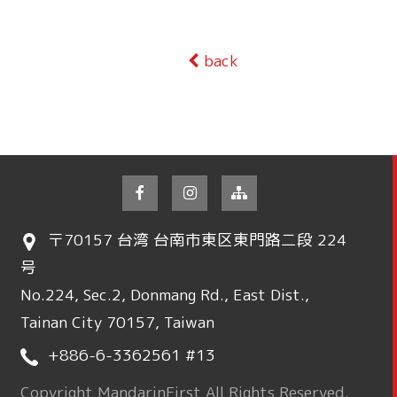
back
〒70157 台湾 台南市東区東門路二段 224
号
No.224, Sec.2, Donmang Rd., East Dist.,
Tainan City 70157, Taiwan
+886-6-3362561 #13
Copyright MandarinFirst All Rights Reserved.