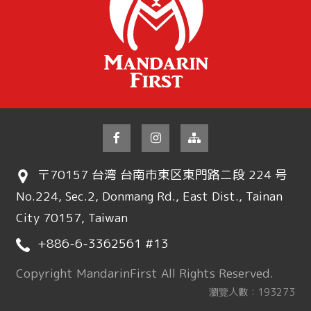
〒70157 台湾 台南市東区東門路二段 224 号
No.224, Sec.2, Donmang Rd., East Dist., Tainan
City 70157, Taiwan
+886-6-3362561 #13
Copyright MandarinFirst All Rights Reserved.
瀏覽人數：193273