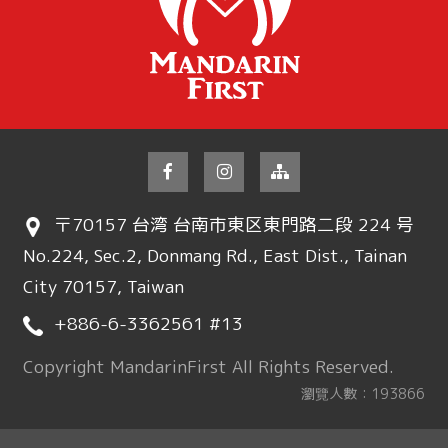
〒70157 台湾 台南市東区東門路二段 224 号
No.224, Sec.2, Donmang Rd., East Dist., Tainan
City 70157, Taiwan
+886-6-3362561 #13
Copyright MandarinFirst All Rights Reserved.
瀏覽人數：193866